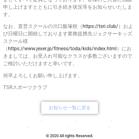
申し上げますとともに引き続き状況等をお知らせいたしま
す。
なお、直営スクールの川口飯塚校（
https://tsri.club/
）およ
び日曜日に開校しております業務提携先ジェクサーキッズ
スクール様
（
https://www.jexer.jp/fitness/toda/kids/index.html
）にお
きましては、お受入れ可能なクラスが多数ございますので
ご検討いただけますと幸いです。
何卒よろしくお願い申し上げます。
TSRスポーツクラブ
お知らせ一覧に戻る
TOP
クラブについて
コース紹介
新・チアクラス
会社概要
入会について
お問い合わせ
© 2020 All rights Reserved.