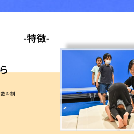
-特徴-
ら
人数を制