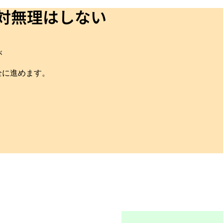
対無理はしない
が
全に進めます。